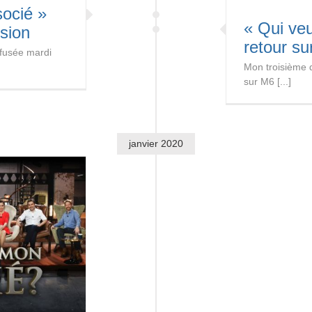
socié »
« Qui ve
sion
retour su
ffusée mardi
Mon troisième d
sur M6 [...]
janvier 2020