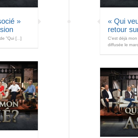
socié »
« Qui ve
sion
retour su
e "Qui [...]
C'est déjà mon 
diffusée le mardi