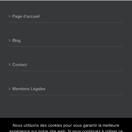
Page d’accueil
Blog
Contact
Mentions Légales
Nous utilisons des cookies pour vous garantir la meilleure
Copyright 2018 - Tous droits réservés - Clément Auger / clementauger.fr
expérience sur notre site web. Si vous continuez à utiliser ce