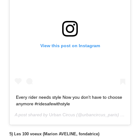
View this post on Instagram
Every rider needs style Now you don't have to choose
anymore #ridesafewithstyle
A post shared by
Urban Circus
(@urbancircus_paris) on
Feb 4,
5)
Les 100 voeux (Marion AVELINE, fondatrice)