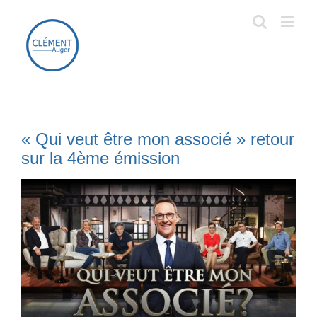
Passer
au
contenu
« Qui veut être mon associé » retour
sur la 4ème émission
Voir
l'image
agrandie