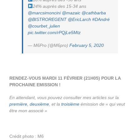
24% auprès des 15-34 ans
@marcsimoncini
@mazaic
@cathbarba
@BISTROREGENT
@EricLarch
#DAndré
@courbet_julien
pic.twitter.com/rPQjLe5Mtz
— M6Pro (@M6pro)
February 5, 2020
RENDEZ-VOUS MARDI 11 FÉVRIER (21H05) POUR LA
PROCHAINE EMISSION !
En attendant, vous pouvez consulter mes articles sur la
première,
deuxième
, et la
troisième
émission de « qui veut
être mon associé »
Crédit photo : M6