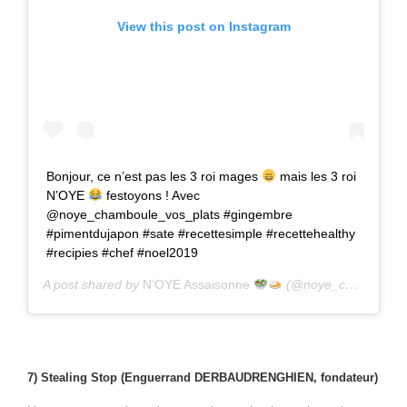
View this post on Instagram
Bonjour, ce n’est pas les 3 roi mages
mais les 3 roi
N’OYE
festoyons ! Avec
@noye_chamboule_vos_plats #gingembre
#pimentdujapon #sate #recettesimple #recettehealthy
#recipies #chef #noel2019
A post shared by
N’OYE Assaisonne
(@noye_chamboule_vos_plats) on
7) Stealing Stop (Enguerrand DERBAUDRENGHIEN, fondateur)