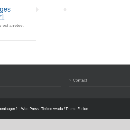
rges
21
 est arrêtée,
Contact
entauger.fr ||
WordPress
: Thème Avada /
Theme Fusion