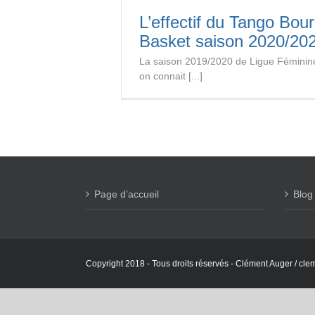
L’effectif du Tango Bou
Basket saison 2020/20
La saison 2019/2020 de Ligue Féminine
on connait [...]
Page d’accueil
Blog
Copyright 2018 - Tous droits réservés - Clément Auger / clem